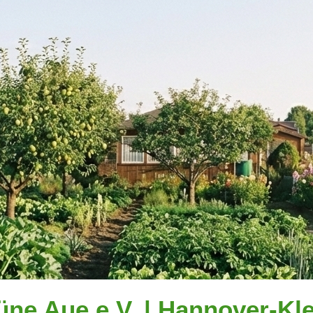
üne Aue e.V. | Hannover-Kle